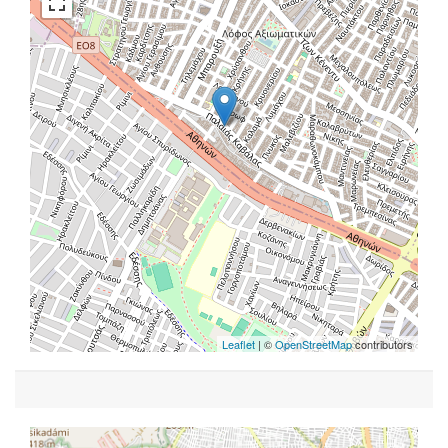
Leaflet
| ©
OpenStreetMap
contributors