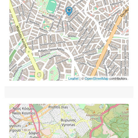
Leaflet
| ©
OpenStreetMap
contributors