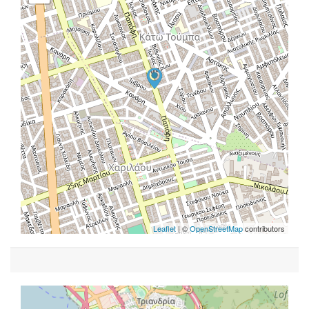
Leaflet
| ©
OpenStreetMap
contributors