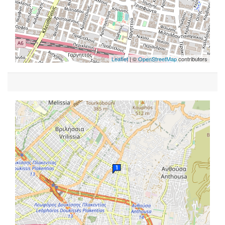
Leaflet
| ©
OpenStreetMap
contributors