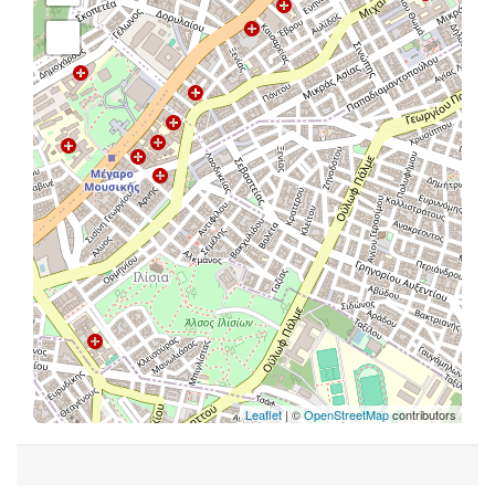
Leaflet
| ©
OpenStreetMap
contributors