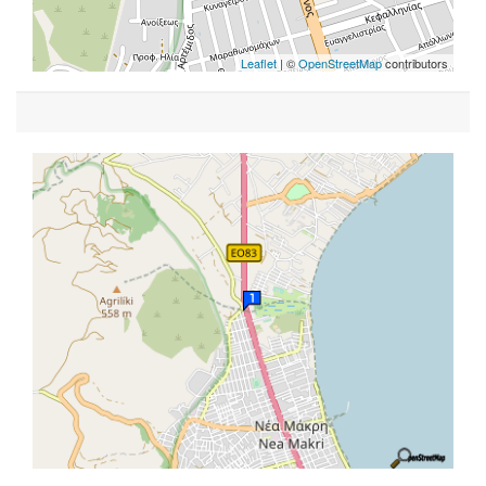
Leaflet
| ©
OpenStreetMap
contributors