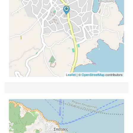
Leaflet
| ©
OpenStreetMap
contributors