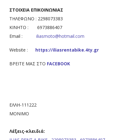
ΣΤΟΙΧΕΙΑ ΕΠΙΚΟΙΝΩΝΙΑΣ
ΤΗΛΕΦΩΝΟ : 2298073383
ΚΙΝΗΤΟ : 6973886407
Email :
iliasmoto@hotmail.com
Website :
https://iliasrentabike.4ty.gr
ΒΡΕΙΤΕ ΜΑΣ ΣΤΟ
FACEBOOK
ΕΛΛΗ-111222
ΜΟΝΙΜΟ
Λέξεις-κλειδιά:
ILIAS RENT A BIKE,
2298073383,
6973886407,