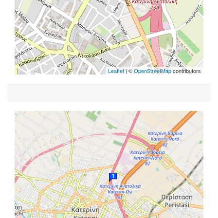
Leaflet
| ©
OpenStreetMap
contributors