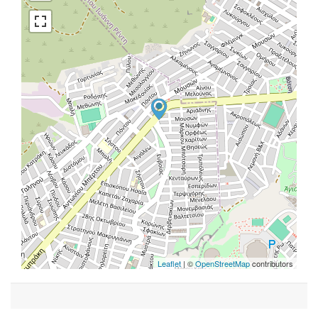
Leaflet
| ©
OpenStreetMap
contributors