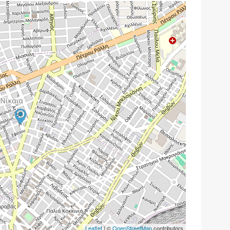
Leaflet
| ©
OpenStreetMap
contributors