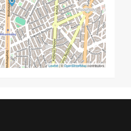
Leaflet
| ©
OpenStreetMap
contributors