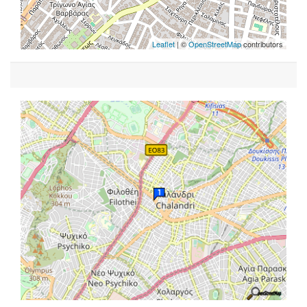
Leaflet
| ©
OpenStreetMap
contributors