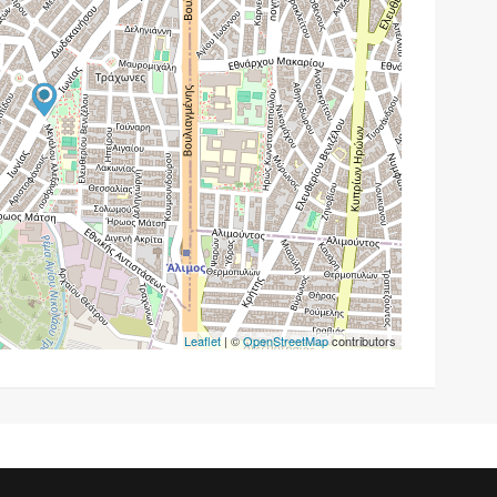
Leaflet
| ©
OpenStreetMap
contributors