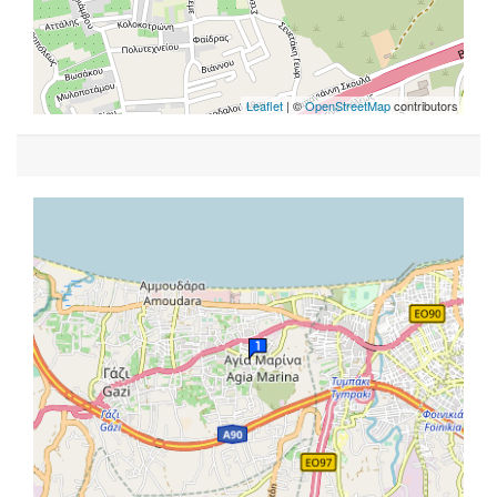
Leaflet
| ©
OpenStreetMap
contributors