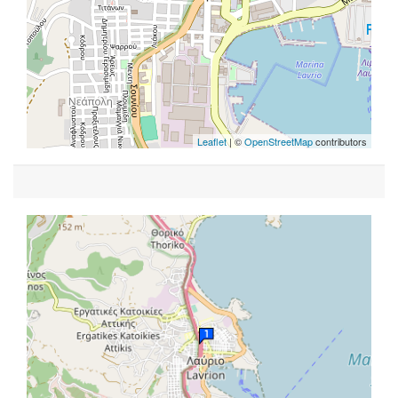
Leaflet
| ©
OpenStreetMap
contributors