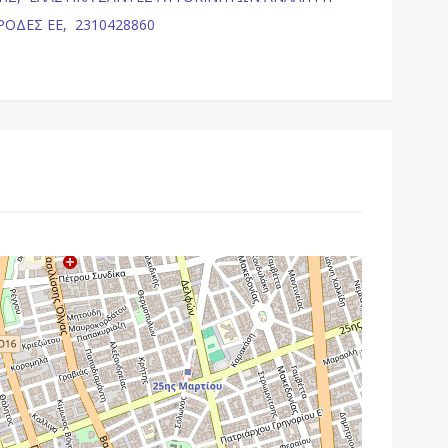
ΡΟΔΕΣ ΕΕ,
2310428860