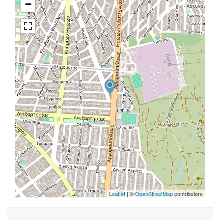
−
Leaflet
| ©
OpenStreetMap
contributors