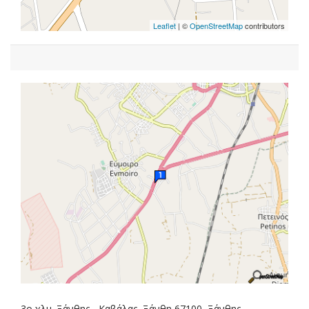
Leaflet
| ©
OpenStreetMap
contributors
3ο χλμ. Ξάνθης - Καβάλας, Ξάνθη 67100, Ξάνθης