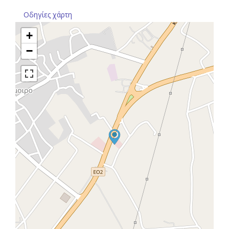
Οδηγίες χάρτη
+
−