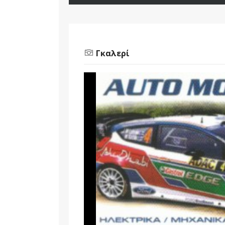
Γκαλερί