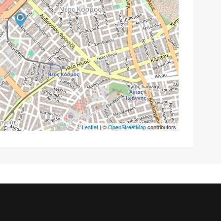
Leaflet
| ©
OpenStreetMap
contributors