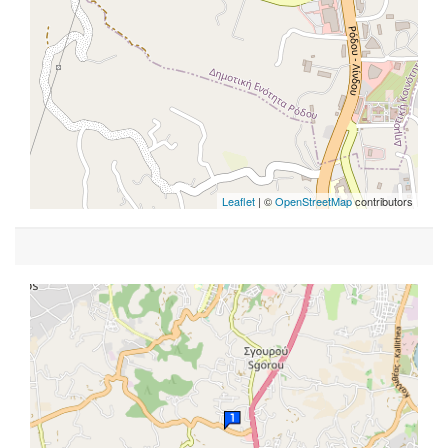
Leaflet
| ©
OpenStreetMap
contributors