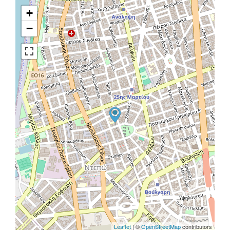
+
−
Leaflet
| ©
OpenStreetMap
contributors