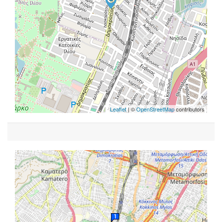
Leaflet
| ©
OpenStreetMap
contributors