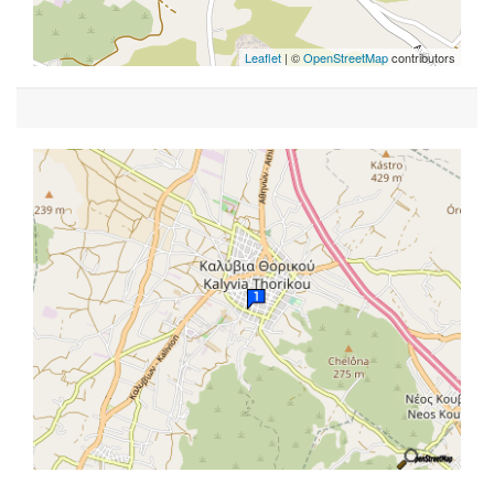
Leaflet
| ©
OpenStreetMap
contributors