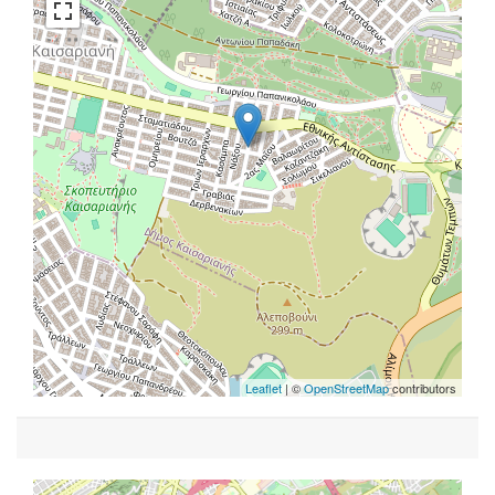
Leaflet
| ©
OpenStreetMap
contributors