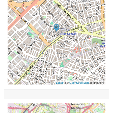
Leaflet
| ©
OpenStreetMap
contributors