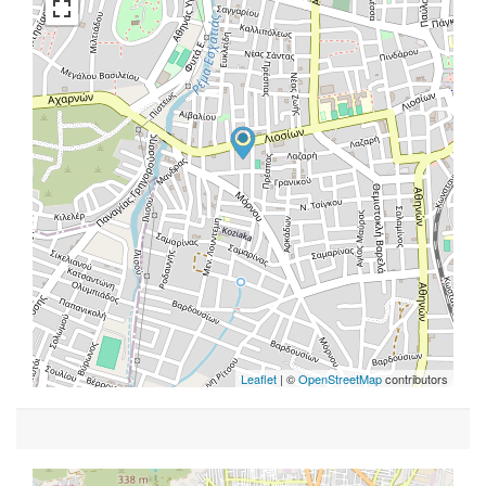
Leaflet
| ©
OpenStreetMap
contributors