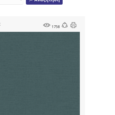
Σ
1758