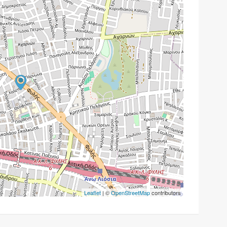
Leaflet
| ©
OpenStreetMap
contributors