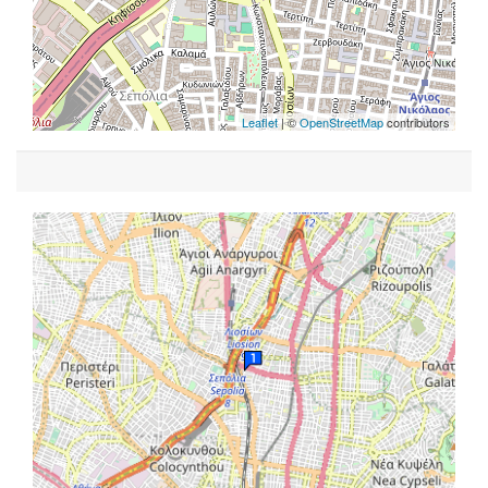
Leaflet
| ©
OpenStreetMap
contributors