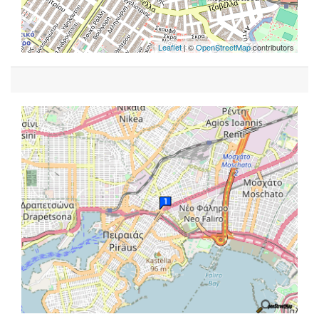
Leaflet
| ©
OpenStreetMap
contributors