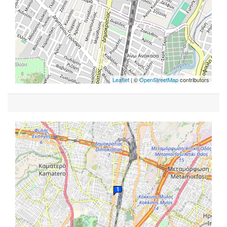
Leaflet
| ©
OpenStreetMap
contributors