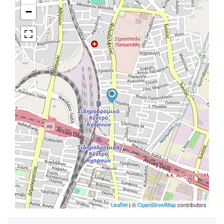
−
Leaflet
| ©
OpenStreetMap
contributors