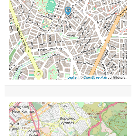
Leaflet
| ©
OpenStreetMap
contributors