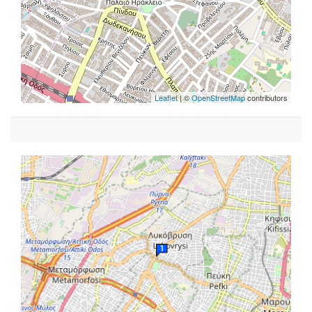
Leaflet
| ©
OpenStreetMap
contributors