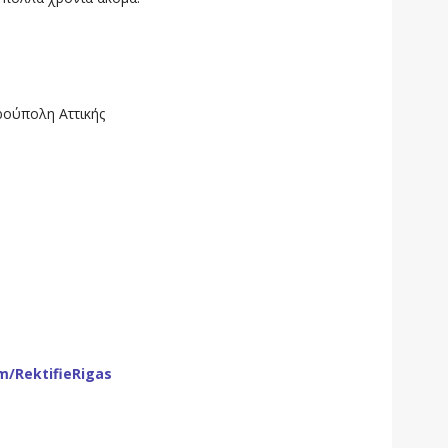
ρούπολη Αττικής
m/RektifieRigas