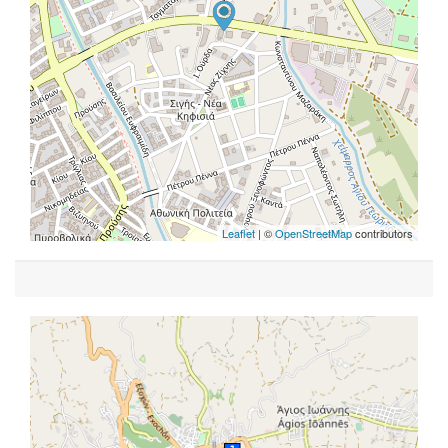
Leaflet
| ©
OpenStreetMap
contributors