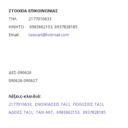
ΣΤΟΙΧΕΙΑ ΕΠΙΚΟΙΝΩΝΙΑΣ
ΤΗΛ. 2177010633
KINHTO : 6983662153, 6937828185
Email :
taxisart@hotmail.com
ΔΕΣ-090626
090626-090627
Λέξεις-κλειδιά:
2177010633,
ΕΝΟΙΚΙΑΣΕΙΣ ΤΑΞΙ,
ΠΟΛΩΣΕΙΣ ΤΑΞΙ,
ΑΔΕΙΕΣ ΤΑΞΙ,
TAXI ART,
6983662153,
6937828185