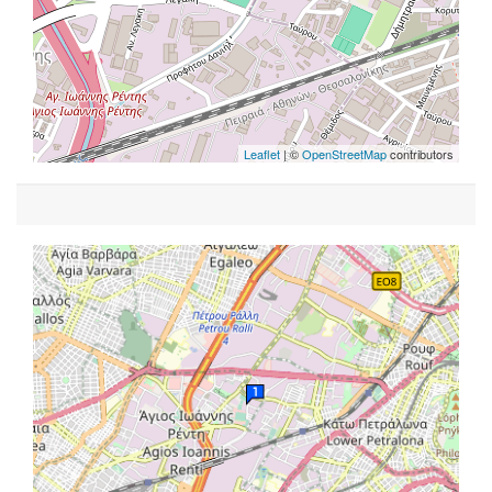
Leaflet
| ©
OpenStreetMap
contributors