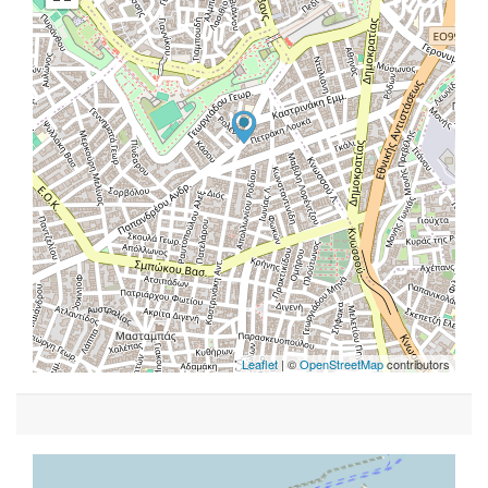
Leaflet
| ©
OpenStreetMap
contributors