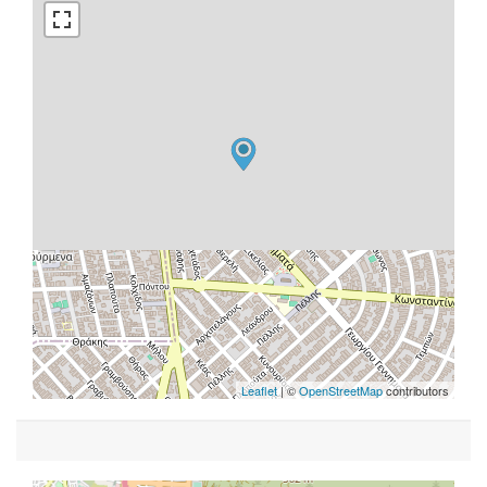
Leaflet
| ©
OpenStreetMap
contributors