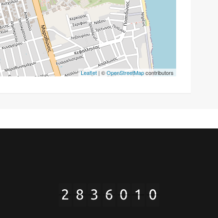
Leaflet
| ©
OpenStreetMap
contributors