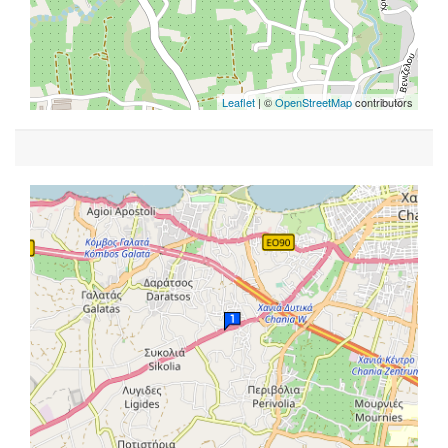
Leaflet
| ©
OpenStreetMap
contributors