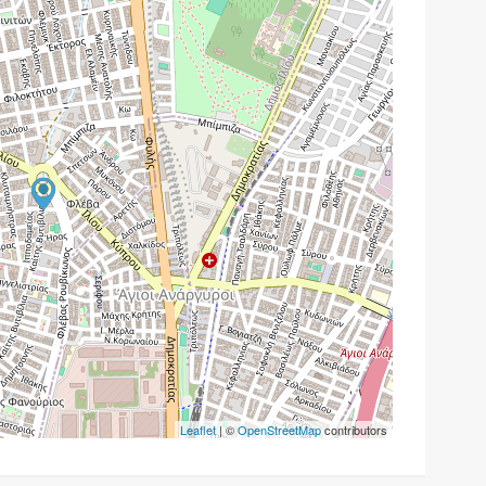
Leaflet
| ©
OpenStreetMap
contributors