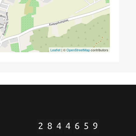
Leaflet
| ©
OpenStreetMap
contributors