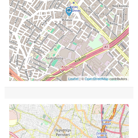
Leaflet
| ©
OpenStreetMap
contributors