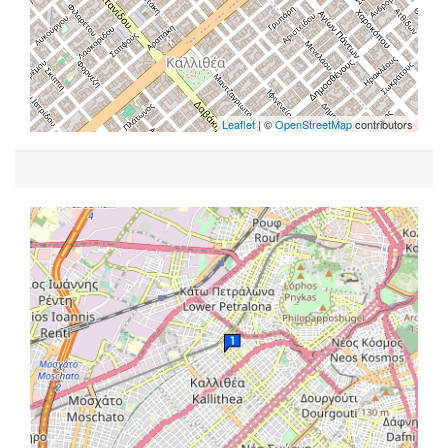
Leaflet
| ©
OpenStreetMap
contributors