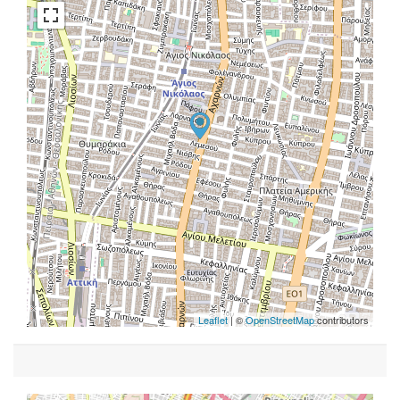
Leaflet
| ©
OpenStreetMap
contributors