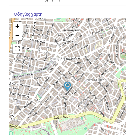
Οδηγίες χάρτη
+
−