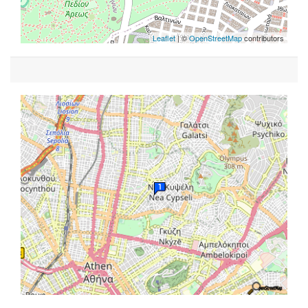
Leaflet
| ©
OpenStreetMap
contributors