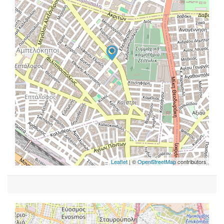
Leaflet
| ©
OpenStreetMap
contributors