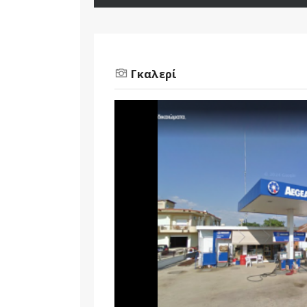
Γκαλερί