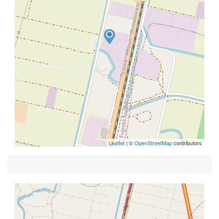
Leaflet
| ©
OpenStreetMap
contributors