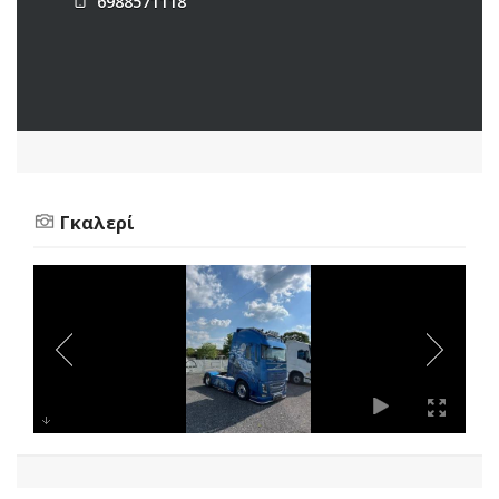
6988571118
Γκαλερί