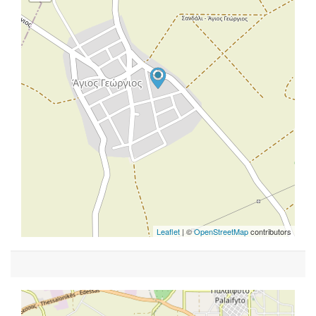
Leaflet
| ©
OpenStreetMap
contributors